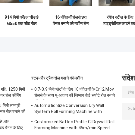
914 मिमी कॉइल चौड़ाई
16 पंक्तियाँ रोलर्स छत
रंगीन स्टील के लिए
G550 छत शीट रोल
पैनल बनाने की मशीन चेन
हाइड्रोलिक काटने छ
बनाने की मशीन Plc
ड्राइव
शीट रोल बनाने की मश
नियंत्रण
संदेश
स्टड और ट्रैक रोल बनाने की मशीन
 गति, 1250 मिमी
0.7-0.9 मिमी प्लेटों के लिए 10 पंक्तियों के Cr12 Mov
र रोल फॉर्मिंग
रोलर्स के साथ यू-आकार की जिप्सम बोर्ड सपोर्ट रोल बनाने
की मशीन
मिमी सामग्री
Automatic Size Conversion Dry Wall
पैनल रोल बनाने की
System Roll Forming Machine with
Compact Design and User-Friendly
ति और
Customized Batten Profile GI Drywall Roll
Interface
्ड पैनल के लिए
Forming Machine with 45m/min Speed
and Cr12 Rollers