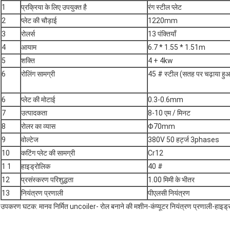
1
प्रक्रिया के लिए उपयुक्त है
रंग स्टील प्लेट
2
प्लेट की चौड़ाई
1220mm
3
रोलर्स
13 पंक्तियाँ
4
आयाम
6.7 * 1.55 * 1.51m
5
शक्ति
4 + 4kw
6
रोलिंग सामग्री
45 # स्टील (सतह पर चढ़ाया हुआ
6
प्लेट की मोटाई
0.3-0.6mm
7
उत्पादकता
8-10 एम / मिनट
8
रोलर का व्यास
Φ70mm
9
वोल्टेज
380V 50 हर्ट्ज 3phases
10
कटिंग प्लेट की सामग्री
Cr12
1 1
हाइड्रोलिक
40 #
12
प्रसंस्करण परिशुद्धता
1.00 मिमी के भीतर
13
नियंत्रण प्रणाली
पीएलसी नियंत्रण
उपकरण घटक: मानव निर्मित uncoiler- रोल बनाने की मशीन-कंप्यूटर नियंत्रण प्रणाली-हाइड्