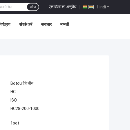
एक बोली का अनुरोध
|
Hindi
खोज
नियंत्रण
संपर्क करें
समाचार
मामलों
Botou हेबै चीन
HC
ISO
HC28-200-1000
1set