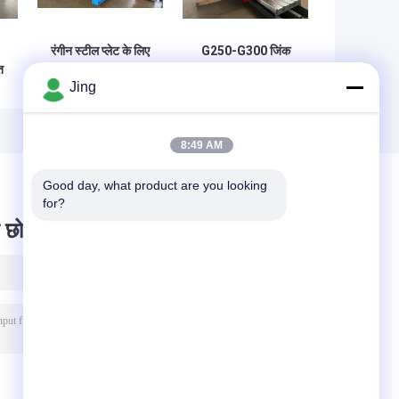
रंगीन स्टील प्लेट के लिए
G250-G300 जिंक
त
Perfiladeira
कॉइल रूफ बनाने की
Jing
ीन
Trapeze 40 रूफिंग
मशीन, पैनल रोल बनाने
रोल बनाने की मशीन
की मशीन तीन चरण
8:49 AM
Good day, what product are you looking 
for?
 छोड़ दो