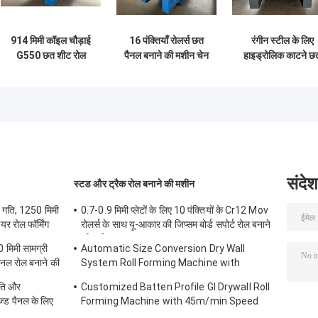
914 मिमी कॉइल चौड़ाई
16 पंक्तियाँ रोलर्स छत
रंगीन स्टील के लिए
G550 छत शीट रोल
पैनल बनाने की मशीन चेन
हाइड्रोलिक काटने छ
बनाने की मशीन Plc
ड्राइव
शीट रोल बनाने की मश
नियंत्रण
संदेश
स्टड और ट्रैक रोल बनाने की मशीन
 गति, 1250 मिमी
0.7-0.9 मिमी प्लेटों के लिए 10 पंक्तियों के Cr12 Mov
र रोल फॉर्मिंग
रोलर्स के साथ यू-आकार की जिप्सम बोर्ड सपोर्ट रोल बनाने
की मशीन
मिमी सामग्री
Automatic Size Conversion Dry Wall
पैनल रोल बनाने की
System Roll Forming Machine with
Compact Design and User-Friendly
ति और
Customized Batten Profile GI Drywall Roll
Interface
्ड पैनल के लिए
Forming Machine with 45m/min Speed
and Cr12 Rollers