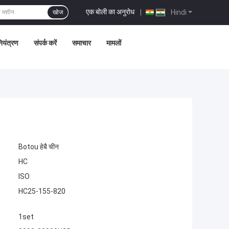
एक बोली का अनुरोध
|
Hindi
खोज
नियंत्रण
संपर्क करें
समाचार
मामलों
Botou हेबै चीन
HC
ISO
HC25-155-820
1set