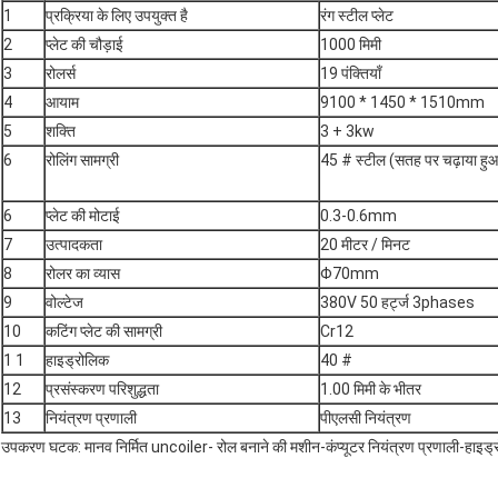
1
प्रक्रिया के लिए उपयुक्त है
रंग स्टील प्लेट
2
प्लेट की चौड़ाई
1000 मिमी
3
रोलर्स
19 पंक्तियाँ
4
आयाम
9100 * 1450 * 1510mm
5
शक्ति
3 + 3kw
6
रोलिंग सामग्री
45 # स्टील (सतह पर चढ़ाया हुआ
6
प्लेट की मोटाई
0.3-0.6mm
7
उत्पादकता
20 मीटर / मिनट
8
रोलर का व्यास
Φ70mm
9
वोल्टेज
380V 50 हर्ट्ज 3phases
10
कटिंग प्लेट की सामग्री
Cr12
1 1
हाइड्रोलिक
40 #
12
प्रसंस्करण परिशुद्धता
1.00 मिमी के भीतर
13
नियंत्रण प्रणाली
पीएलसी नियंत्रण
उपकरण घटक: मानव निर्मित uncoiler- रोल बनाने की मशीन-कंप्यूटर नियंत्रण प्रणाली-हाइड्