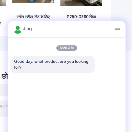
रंगीन स्टील प्लेट के लिए
G250-G300 जिंक
त
Perfiladeira
कॉइल रूफ बनाने की
Jing
ीन
Trapeze 40 रूफिंग
मशीन, पैनल रोल बनाने
रोल बनाने की मशीन
की मशीन तीन चरण
6:26 AM
Good day, what product are you looking 
for?
 छोड़ दो