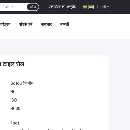
एक बोली का अनुरोध
|
Hindi
खोज
नियंत्रण
संपर्क करें
समाचार
मामलों
आ टाइल रोल
Botou हेबै चीन
HC
ISO
HC30
1set