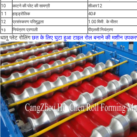
10
काटने की प्लेट की सामग्री
सीआर12
1 1
हाइड्रोलिक
40#
12
प्रसंस्करण परिशुद्धता
1.00 मिमी . के भीतर
१३
नियंत्रण प्रणाली
पीएलसी नियंत्रण
धातु प्लेट रोलिंग
छत के लिए घुटा हुआ टाइल रोल बनाने की मशीन उपक