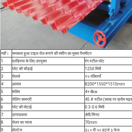
नहीं।
चमकता हुआ टाइल रोल बनाने की मशीन का मुख्य पैरामीटर
1
प्रक्रिया के लिए उपयुक्त
रंग स्टील प्लेट
2
प्लेट की चौड़ाई
1250 मिमी
3
रोलर्स
१५ पंक्तियाँ
4
आयाम
8200*1550*1510mm
5
शक्ति
4+4kw
6
रोलिंग सामग्री
45 # स्टील (सतह पर क्रोम मढ़व
6
प्लेट की मोटाई
0.3-0.6 मिमी
7
उत्पादकता
4मी/मिनट
8
रोलर का व्यास
70mm
9
वोल्टेज
३८० वी ५० हर्ट्ज ३ फेज