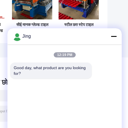
3
सीई मानक ग्लेज़्ड टाइल
स्टील छत स्टेप टाइल
़्ड
रोल फोर्मिंग मशीन 12
उत्पादन के लिए 18
Jing
न
स्टेशनों और चेन ड्राइव
स्टेशनों और चेन ड्राइव
र
के साथ स्टील छत शीट के
के साथ अनुकूलन योग्य
लिए
ग्लेज़ेड टाइल रोल बनाने
की मशीन
12:19 PM
Good day, what product are you looking 
for?
 छोड़ दो