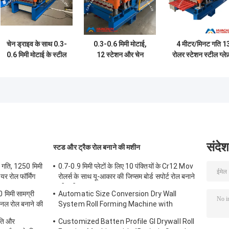
चेन ड्राइव के साथ 0.3-
0.3-0.6 मिमी मोटाई,
4 मीटर/मिनट गति 1
0.6 मिमी मोटाई के स्टील
12 स्टेशन और चेन
रोलर स्टेशन स्टील ग्लेज
शीट के लिए 12 स्टेशन
ड्राइव के साथ स्वचालित
टाइल रोल फोर्मिंग मशी
ग्लेज़्ड टाइल रोल फोर्मिंग
धातु छत ग्लेज़्ड टाइल
45# स्टील बुझाने औ
मशीन
रोल बनाने की मशीन
चढ़ाने के साथ
संदेश
स्टड और ट्रैक रोल बनाने की मशीन
 गति, 1250 मिमी
0.7-0.9 मिमी प्लेटों के लिए 10 पंक्तियों के Cr12 Mov
र रोल फॉर्मिंग
रोलर्स के साथ यू-आकार की जिप्सम बोर्ड सपोर्ट रोल बनाने
की मशीन
मिमी सामग्री
Automatic Size Conversion Dry Wall
पैनल रोल बनाने की
System Roll Forming Machine with
Compact Design and User-Friendly
ति और
Customized Batten Profile GI Drywall Roll
Interface