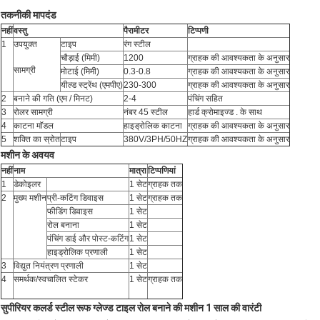
तकनीकी मापदंड
नहीं
वस्तु
पैरामीटर
टिप्पणी
1
उपयुक्त
टाइप
रंग स्टील
चौड़ाई (मिमी)
1200
ग्राहक की आवश्यकता के अनुसार
सामग्री
मोटाई (मिमी)
0.3-0.8
ग्राहक की आवश्यकता के अनुसार
यील्ड स्ट्रेंथ (एमपीए)
230-300
ग्राहक की आवश्यकता के अनुसार
2
बनाने की गति (एम / मिनट)
2-4
पंचिंग सहित
3
रोलर सामग्री
नंबर 45 स्टील
हार्ड क्रोमाइज्ड . के साथ
4
काटना मॉडल
हाइड्रोलिक काटना
ग्राहक की आवश्यकता के अनुसार
5
शक्ति का स्रोत
टाइप
380V/3PH/50HZ
ग्राहक की आवश्यकता के अनुसार
मशीन के अवयव
नहीं
नाम
मात्रा
टिप्पणियां
1
डेकोइलर
1 सेट
ग्राहक तक
2
मुख्य मशीन
प्री-कटिंग डिवाइस
1 सेट
ग्राहक तक
फीडिंग डिवाइस
1 सेट
रोल बनाना
1 सेट
पंचिंग डाई और पोस्ट-कटिंग
1 सेट
हाइड्रोलिक प्रणाली
1 सेट
3
विद्युत नियंत्रण प्रणाली
1 सेट
4
समर्थक/स्वचालित स्टेकर
1 सेट
ग्राहक तक
सुपीरियर कलर्ड स्टील रूफ ग्लेज्ड टाइल रोल बनाने की मशीन 1 साल की वारंटी