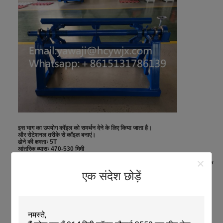
इस भाग का उपयोग कॉइल को समर्थन देने के लिए किया जाता है।
और रोटेशनल तरीके से कॉइल बनाएं।
ढोने की क्षमताः 5T
आंतरिक व्यासः 470-530 मिमी
(मांग के अनुसार समायोज्य)
.
)
जब मशीन चल रही होती है तो टक्कर से मशीन को नुकसान से बचने के लिए हमने आपके लिए एक
ब्रेक डिवाइस लगाया है।
एक संदेश छोड़ें
हाइड्रोलिक
पंप स्टेशन