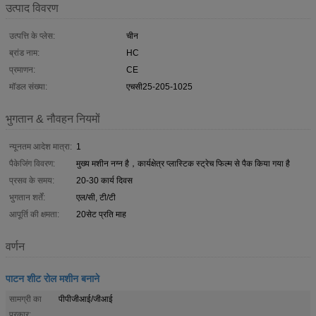
उत्पाद विवरण
उत्पत्ति के प्लेस:
चीन
ब्रांड नाम:
HC
प्रमाणन:
CE
मॉडल संख्या:
एचसी25-205-1025
भुगतान & नौवहन नियमों
न्यूनतम आदेश मात्रा:
1
पैकेजिंग विवरण:
मुख्य मशीन नग्न है，कार्यक्षेत्र प्लास्टिक स्ट्रेच फिल्म से पैक किया गया है
प्रसव के समय:
20-30 कार्य दिवस
भुगतान शर्तें:
एल/सी, टी/टी
आपूर्ति की क्षमता:
20सेट प्रति माह
वर्णन
पाटन शीट रोल मशीन बनाने
सामग्री का
पीपीजीआई/जीआई
प्रकार: