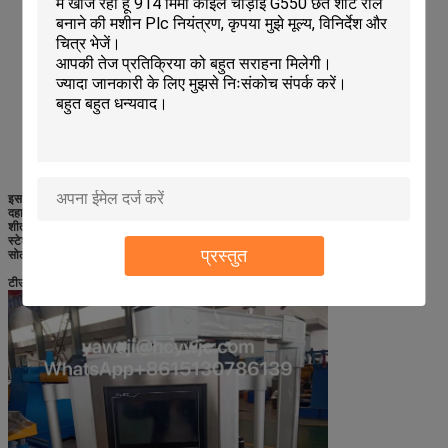
इस पंप स्टेशन का उद्देश्य
ड्राइव करना
काटने का काम शुरू करने के लिए कटर
s.
द
हाइड्रोलिक
टैंक का प्रयोग
4
6
# हाइड्रोलिक तेल
शीतलन पंखे से सुसज्जित
जो
c
एक
i
आंतरिक परिसंचरण शीतलन
,
यह सुनिश्चित करने के लिए तेल पंप
स्टेशन उच्च तेल तापमान से प्रभावित नहीं होगा
काम के दौरान।
प्रस्तुत
सोलेनोइड वाल्व ब्रांडः Huade
टी
उच
एस
क्रेन
सी
नियंत्रण
सी
अबाइनेट