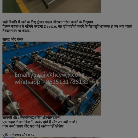
सही स्थिति में आने के लिए कुंडल गाइड और
चलना
रोल बनाने के लिए
भाग
.
जिसमें एक
हाथ से खींचने काटना D
evice, यह पूर्व कटौती करने के लिए सुविधाजनक है जब आप चाहते
हैं
बदलना
रंग या मोटाई
.
शाफ्ट और रोलर
सामग्री 45# है
एस
तिल
Q
इंचिंग और
पी
लटकना
.
प्रसंस्कृत रोलर्स चिकनी, कठोर होते हैं और जंग नहीं लगते।
काम करते समय शीट पर कोई खरोंच नहीं छोड़ेगा।
प्रेसिंग सेक्शन और कटर