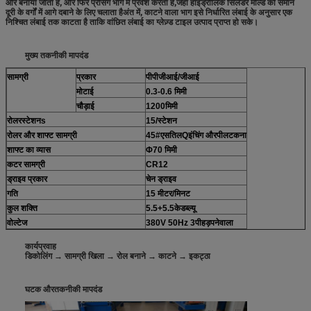
और बनाया जाता है, और फिर प्रेसिंग भाग में प्रवेश करता है,जहां हाइड्रोलिक सिलेंडर मोल्ड को समान
दूरी के वर्गों में आगे दबाने के लिए चलाता हैअंत में, काटने वाला भाग इसे निर्धारित लंबाई के अनुसार एक
निश्चित लंबाई तक काटता है ताकि वांछित लंबाई का ग्लेज़्ड टाइल उत्पाद प्राप्त हो सके।
मुख्य तकनीकी मापदंड
सामग्री
प्रकार
पीपीजीआई/जीआई
मोटाई
0.3-0.6 मिमी
चौड़ाई
1200
मिमी
रोलर
स्टेशन
s
1
5/
स्टेशन
रोलर और शाफ्ट सामग्री
45#
एस
तिल
Q
इंचिंग और
पी
लटकना
शाफ्ट का व्यास
Φ70 मिमी
कटर सामग्री
CR12
ड्राइव प्रकार
चेन ड्राइव
गति
15 मीटर/मिनट
कुल शक्ति
5.5+
5.5
केडब्ल्यू
वोल्टेज
380V 50Hz
3
पी
हड़पनेवाला
कार्यप्रवाह
डिकोलिंग → सामग्री खिला → रोल बनाने → काटने → इकट्ठा
घटक और
तकनीकी मापदंड