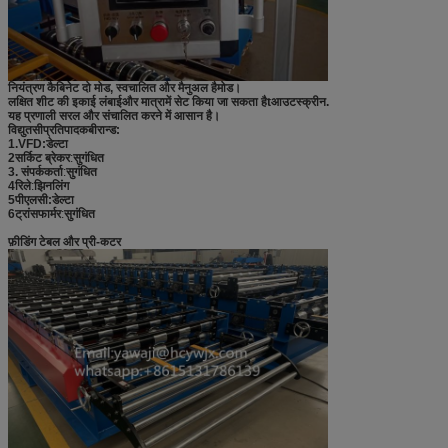
नियंत्रण कैबिनेट दो मोड, स्वचालित और मैनुअल है
मोड।
लक्षित शीट की इकाई लंबाई
और मात्रा
में सेट किया जा सकता है
t
आउटस्क्रीन.
यह प्रणाली सरल और संचालित करने में आसान है।
विद्युत
सी
प्रतिपादक
बी
रान्ड
:
1.
VFD:
डेल्टा
2सर्किट ब्रेकर
:
सुगंधित
3. संपर्ककर्ता
:
सुगंधित
4रिले
:
झिनलिंग
5पीएलसी
:
डेल्टा
6ट्रांसफार्मर
:
सुगंधित
फ़ीडिंग टेबल और प्री-कटर