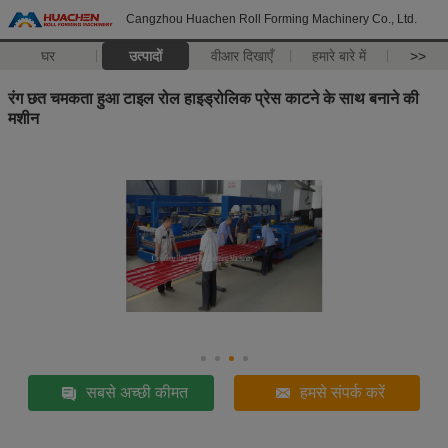
Cangzhou Huachen Roll Forming Machinery Co., Ltd.
घर
उत्पादों
वीआर दिखाएँ
हमारे बारे में
>>
रंग छत चमकता हुआ टाइल रोल हाइड्रोलिक प्रेस काटने के साथ बनाने की
मशीन
सबसे अच्छी कीमत
हमसे संपर्क करें