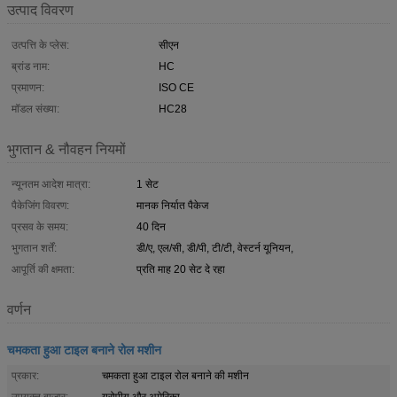
उत्पाद विवरण
उत्पत्ति के प्लेस:
सीएन
ब्रांड नाम:
HC
प्रमाणन:
ISO CE
मॉडल संख्या:
HC28
भुगतान & नौवहन नियमों
न्यूनतम आदेश मात्रा:
1 सेट
पैकेजिंग विवरण:
मानक निर्यात पैकेज
प्रसव के समय:
40 दिन
भुगतान शर्तें:
डी/ए, एल/सी, डी/पी, टी/टी, वेस्टर्न यूनियन,
आपूर्ति की क्षमता:
प्रति माह 20 सेट दे रहा
वर्णन
चमकता हुआ टाइल बनाने रोल मशीन
प्रकार:
चमकता हुआ टाइल रोल बनाने की मशीन
उपयुक्त बाजार:
यूरोपीय और अमेरिका