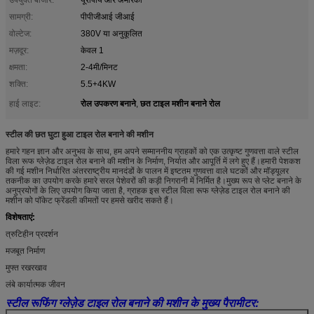
सामग्री:
पीपीजीआई जीआई
वोल्टेज:
380V या अनुकूलित
मज़दूर:
केवल 1
क्षमता:
2-4मी/मिनट
शक्ति:
5.5+4KW
रोल उपकरण बनाने
छत टाइल मशीन बनाने रोल
हाई लाइट:
,
स्टील की छत घुटा हुआ टाइल रोल बनाने की मशीन
हमारे गहन ज्ञान और अनुभव के साथ, हम अपने सम्माननीय ग्राहकों को एक उत्कृष्ट गुणवत्ता वाले स्टील
विला रूफ ग्लेज़ेड टाइल रोल बनाने की मशीन के निर्माण, निर्यात और आपूर्ति में लगे हुए हैं।हमारी पेशकश
की गई मशीन निर्धारित अंतरराष्ट्रीय मानदंडों के पालन में इष्टतम गुणवत्ता वाले घटकों और मॉड्यूलर
तकनीक का उपयोग करके हमारे सरल पेशेवरों की कड़ी निगरानी में निर्मित है।मुख्य रूप से प्लेट बनाने के
अनुप्रयोगों के लिए उपयोग किया जाता है, ग्राहक इस स्टील विला रूफ ग्लेज़ेड टाइल रोल बनाने की
मशीन को पॉकेट फ्रेंडली कीमतों पर हमसे खरीद सकते हैं।
विशेषताएं:
त्रुटिहीन प्रदर्शन
मजबूत निर्माण
मुफ्त रखरखाव
लंबे कार्यात्मक जीवन
स्टील रूफिंग ग्लेज़ेड टाइल रोल बनाने की मशीन के मुख्य पैरामीटर: