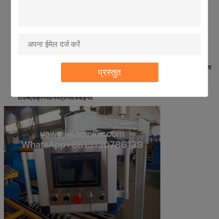
जब उपकरण असामान्य प्रतिरोध या अत्यधिक दबाव का सामना करता है, तो यह ओवरलोड के
कारण उपकरण को नुकसान से बचने के लिए हाइड्रोलिक सिस्टम के दबाव को स्वचालित रूप से
समायोजित कर सकता है।इस प्रकार मंजिल डेक बनाने की मशीन की विश्वसनीयता और स्थिरता
प्रस्तुत
में सुधार.
टी
उच
एस
क्रेन
सी
नियंत्रण
सी
अबाइनेट