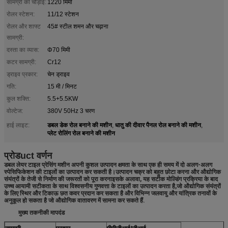
सामग्री की चौड़ाई:
1220 मिमी
रोलर स्टेशन:
11/12 स्टेशन
रोलर और शाफ्ट
45# स्टील शमन और चढ़ाना
सामग्री:
दस्ता का व्यास:
Φ70 मिमी
कटर सामग्री:
Cr12
ड्राइव प्रकार:
चेन ड्राइव
गति:
15 मी / मिनट
कुल शक्ति:
5.5+5.5KW
वोल्टेज:
380V 50Hz 3 चरण
डबल डेक रोल बनाने की मशीन
धातु की दीवार पैनल रोल बनाने की मशीन
हाई लाइट:
,
,
प्लेट रोलिंग रोल बनाने की मशीन
प्रोड
uct वर्णन
डबल लेयर टाइल प्रेसिंग मशीन अपनी कुशल उत्पादन क्षमता के साथ एक ही समय में दो अलग-अलग
स्पेसिफिकेशन की टाइलों का उत्पादन कर सकती है।उत्पादन चक्र को बहुत छोटा करना और औद्योगिक
संयंत्रों के तेजी से निर्माण की जरूरतों को पूरा करनाइसके अलावा, यह सटीक मोल्डिंग प्रक्रिया के बाद
उच्च आयामी सटीकता के साथ विश्वसनीय गुणवत्ता के टाइलों का उत्पादन करता है,जो औद्योगिक संयंत्रों
के लिए स्थिर और टिकाऊ छत कवर प्रदान कर सकता है और विभिन्न जलवायु और यांत्रिक तनावों के
अनुकूल हो सकता है जो औद्योगिक वातावरण में सामना कर सकते हैं.
मुख्य तकनीकी मापदंड