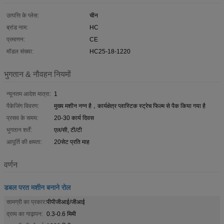
उत्पत्ति के प्लेस:
चीन
ब्रांड नाम:
HC
प्रमाणन:
CE
मॉडल संख्या:
HC25-18-1220
भुगतान & नौवहन नियमों
न्यूनतम आदेश मात्रा:
1
पैकेजिंग विवरण:
मुख्य मशीन नग्न है，कार्यक्षेत्र प्लास्टिक स्ट्रेच फिल्म से पैक किया गया है
प्रसव के समय:
20-30 कार्य दिवस
भुगतान शर्तें:
एल/सी, टी/टी
आपूर्ति की क्षमता:
20सेट प्रति माह
वर्णन
डबल परत मशीन बनाने रोल
सामग्री का प्रकार:
पीपीजीआई/जीआई
द्रव्य का गाढ़ापन:
0.3-0.6 मिमी