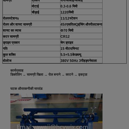
सामग्री
प्रकार
पीपीजीआई/जीआई
मोटाई
0.3-0.6 मिमी
चौड़ाई
1220
मिमी
रोलर
स्टेशन
s
11/12स्टेशन
रोलर और शाफ्ट सामग्री
45#
एस
तिल
Q
इंचिंग और
पी
लटकना
शाफ्ट का व्यास
Φ70 मिमी
कटर सामग्री
CR12
ड्राइव प्रकार
चेन ड्राइव
गति
15 मीटर/मिनट
कुल शक्ति
5.5+
5.5
केडब्ल्यू
वोल्टेज
380V 50Hz
3
पी
हड़पनेवाला
कार्यप्रवाह
डिकोलिंग → सामग्री खिला → रोल बनाने → काटने → इकट्ठा
घटक और
तकनीकी मापदंड